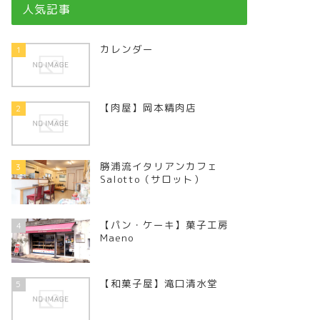
人気記事
カレンダー
1
【肉屋】岡本精肉店
2
勝浦流イタリアンカフェ
3
Salotto（サロット）
【パン・ケーキ】菓子工房
4
Maeno
【和菓子屋】滝口清水堂
5