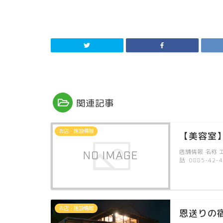
関連記事
お店・施設情報
【美容室
店舗情報 名称 
話 0885-42-
お店・施設情報
恩送りの