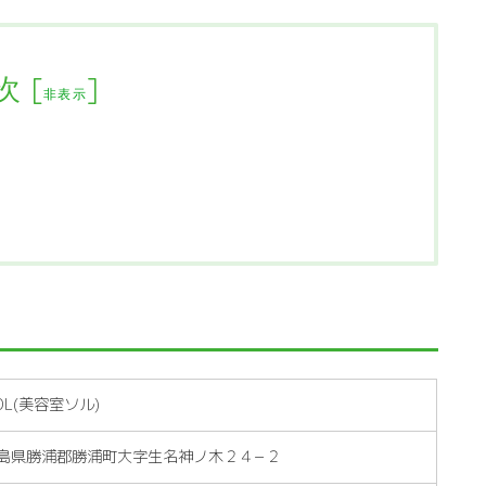
次
[
]
非表示
OL(美容室ソル)
3 徳島県勝浦郡勝浦町大字生名神ノ木２４−２