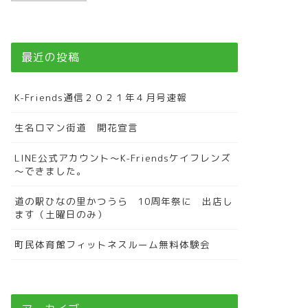
最近の投稿
K-Friends通信２０２１年４月号速報
生名ロマン街道 開花宣言
LINE公式アカウント～K-Friendsケイフレンズ
～できました。
道の駅ひなの里かつうら 10周年祭に 出店し
ます（土曜日のみ）
町民体育館フィットネスルーム無料体験会