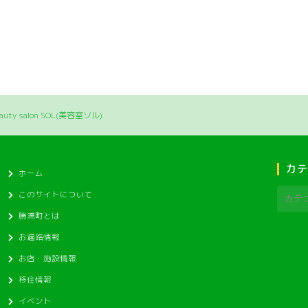
ty salon SOL(美容室ソル)
カテ
ホーム
このサイトについて
勝浦町とは
お遍路情報
お店・施設情報
移住情報
イベント