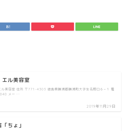
】エル美容室
エル美容室 住所 〒771-4303 徳島県勝浦郡勝浦町大字生名野口６−１ 電
4848 メー …
2019年11月29日
宿「ちょ」