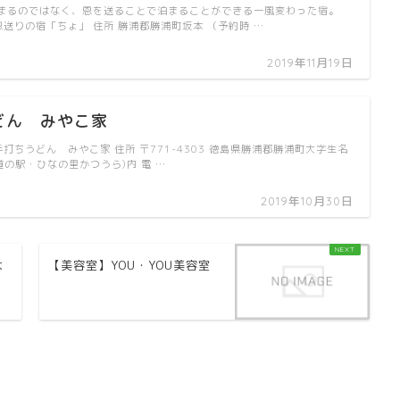
まるのではなく、恩を送ることで泊まることができる一風変わった宿。
恩送りの宿「ちょ」 住所 勝浦郡勝浦町坂本 （予約時 …
2019年11月19日
どん みやこ家
手打ちうどん みやこ家 住所 〒771-4303 徳島県勝浦郡勝浦町大字生名
道の駅・ひなの里かつうら)内 電 …
2019年10月30日
よ
【美容室】YOU・YOU美容室