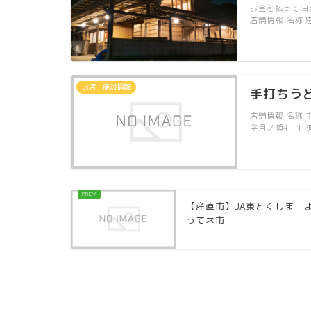
お金を払って泊
店舗情報 名称 
お店・施設情報
手打ちう
店舗情報 名称 
字月ノ瀬4−１ 
【産直市】JA東とくしま 
ってネ市