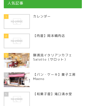
人気記事
カレンダー
1
【肉屋】岡本精肉店
2
勝浦流イタリアンカフェ
3
Salotto（サロット）
【パン・ケーキ】菓子工房
4
Maeno
【和菓子屋】滝口清水堂
5