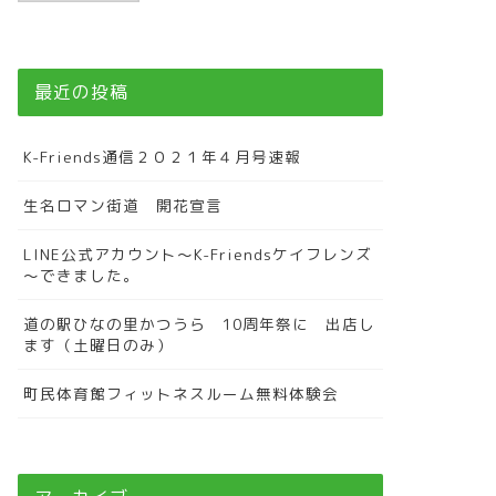
最近の投稿
K-Friends通信２０２１年４月号速報
生名ロマン街道 開花宣言
LINE公式アカウント～K-Friendsケイフレンズ
～できました。
道の駅ひなの里かつうら 10周年祭に 出店し
ます（土曜日のみ）
町民体育館フィットネスルーム無料体験会