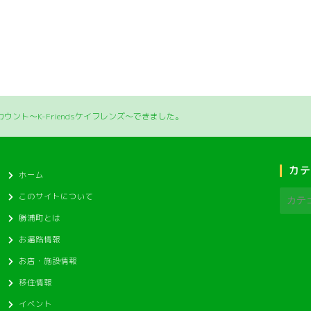
アカウント～K-Friendsケイフレンズ～できました。
カテ
ホーム
このサイトについて
勝浦町とは
お遍路情報
お店・施設情報
移住情報
イベント