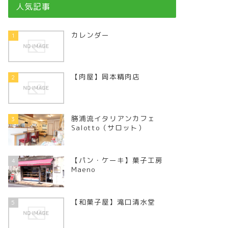
人気記事
カレンダー
1
【肉屋】岡本精肉店
2
勝浦流イタリアンカフェ
3
Salotto（サロット）
【パン・ケーキ】菓子工房
4
Maeno
【和菓子屋】滝口清水堂
5