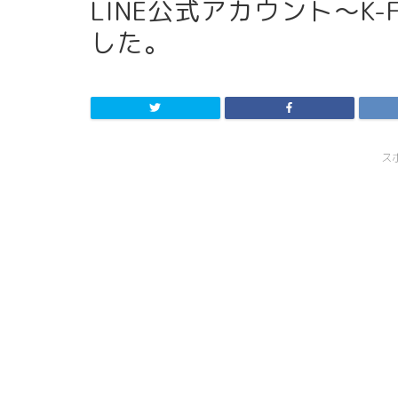
LINE公式アカウント～K-
した。
ス
スライド表示1