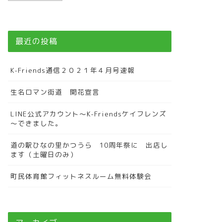
最近の投稿
K-Friends通信２０２１年４月号速報
生名ロマン街道 開花宣言
LINE公式アカウント～K-Friendsケイフレンズ
～できました。
道の駅ひなの里かつうら 10周年祭に 出店し
ます（土曜日のみ）
町民体育館フィットネスルーム無料体験会