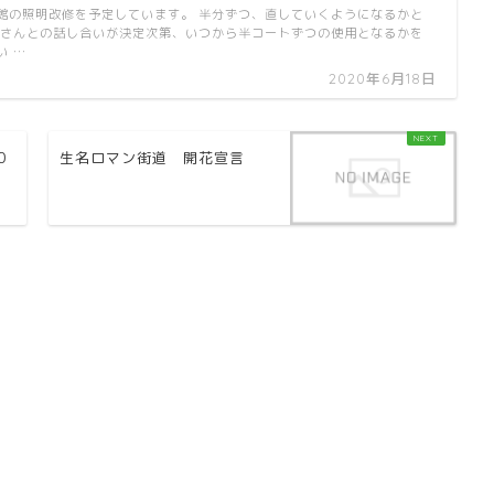
体育館の照明改修を予定しています。 半分ずつ、直していくようになるかと
者さんとの話し合いが決定次第、いつから半コートずつの使用となるかを
い …
2020年6月18日
0
生名ロマン街道 開花宣言
曜