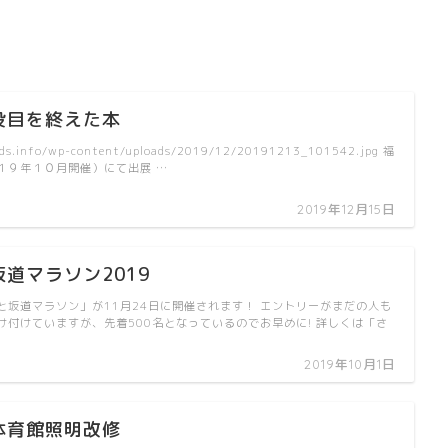
役目を終えた本
ends.info/wp-content/uploads/2019/12/20191213_101542.jpg 福
１９年１０月開催）にて出展 …
2019年12月15日
道マラソン2019
と坂道マラソン」が11月24日に開催されます！ エントリーがまだの人も
受け付けていますが、先着500名となっているのでお早めに! 詳しくは「さ
2019年10月1日
体育館照明改修