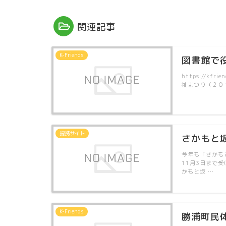
関連記事
K-Friends
図書館で
https://kfri
祉まつり（２０
提携サイト
さかもと坂
今年も「さかも
11月3日まで
かもと坂 …
K-Friends
勝浦町民