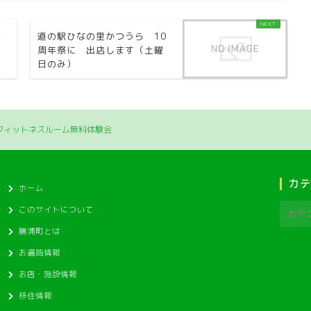
で
道の駅ひなの里かつうら 10
周年祭に 出店します（土曜
日のみ）
フィットネスルーム無料体験会
カテ
ホーム
このサイトについて
勝浦町とは
お遍路情報
お店・施設情報
移住情報