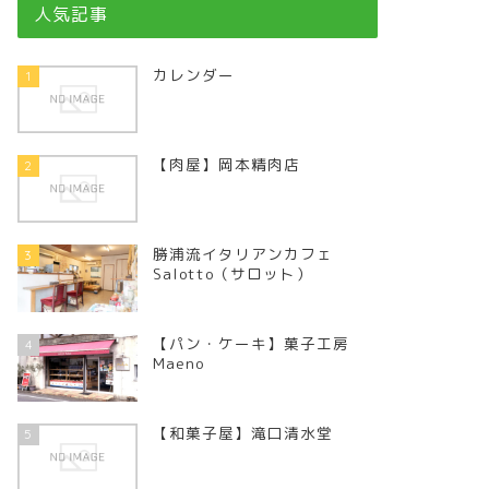
人気記事
カレンダー
1
【肉屋】岡本精肉店
2
勝浦流イタリアンカフェ
3
Salotto（サロット）
【パン・ケーキ】菓子工房
4
Maeno
【和菓子屋】滝口清水堂
5