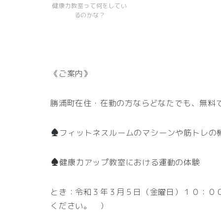
健康力教室って何をしてい
るのかな？
《ご案内》
勝浦町在住・在勤の方ならどなたでも、無料
フィットネスルームのマシーンや筋トレの
健康力アップ教室における運動の体験
とき：令和３年３月５日（金曜日）１０：０
ください。 ）