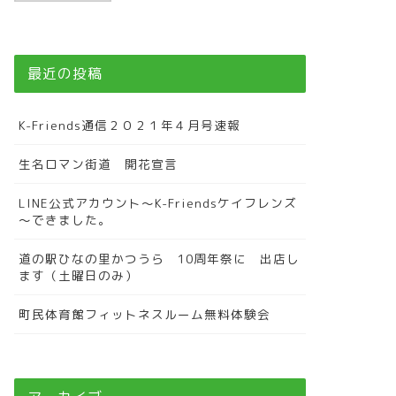
最近の投稿
K-Friends通信２０２１年４月号速報
生名ロマン街道 開花宣言
LINE公式アカウント～K-Friendsケイフレンズ
～できました。
道の駅ひなの里かつうら 10周年祭に 出店し
ます（土曜日のみ）
町民体育館フィットネスルーム無料体験会