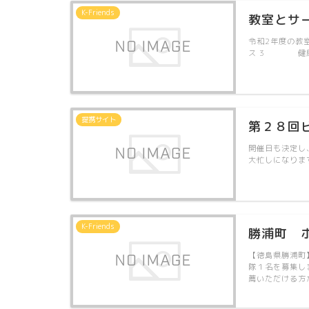
K-Friends
教室とサ
令和2年度の
ス 3 健康
提携サイト
第２８回
開催日も決定し
大忙しになりま
K-Friends
勝浦町 
【徳島県勝浦町
隊１名を募集し
薦いただける方