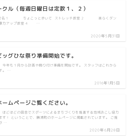
ークル（毎週日曜日は定款１、２）
教室名 1 ちょこっと歩いて ストレッチ教室 2 楽らくダン
力アップ教室 4 …
2020年5月31日
ビッグひな祭り準備開始です。
、今年も１月から計画や飾り付け準備を開始です。 スタッフはこれから
す。 …
2016年1月5日
ホームページご覧ください。
】ほどほどの田舎でスポーツによるまちづくりを推進する地域おこし協力
ます！ ということで、勝浦町のホームページに掲載されています。 ご推
が …
2020年6月28日