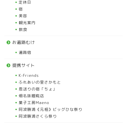
定休日
宿
美容
観光案内
飲食
お遍路むけ
遍路宿
提携サイト
K-Friends
ふれあいの里さかもと
恩送りの宿「ちょ」
畑名味噌糀店
菓子工房Maeno
阿波勝浦《元祖》ビッグひな祭り
阿波勝浦さくら祭り