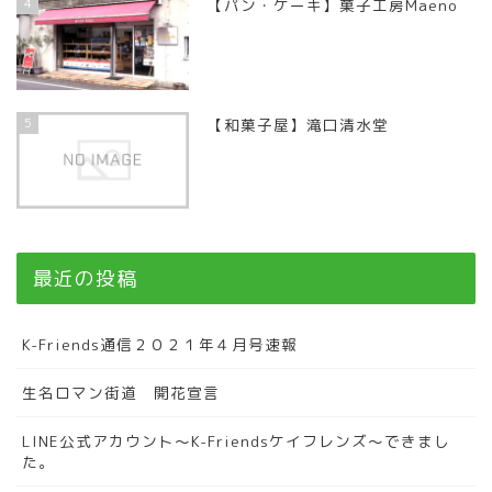
4
【パン・ケーキ】菓子工房Maeno
5
【和菓子屋】滝口清水堂
最近の投稿
K-Friends通信２０２１年４月号速報
生名ロマン街道 開花宣言
LINE公式アカウント～K-Friendsケイフレンズ～できまし
た。